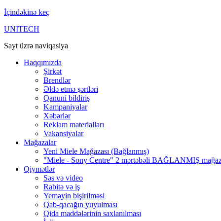
İçindəkinə keç
UNITECH
Sayt üzrə naviqasiya
Haqqımızda
Şirkət
Brendlər
Əldə etmə şərtləri
Qanuni bildiriş
Kampaniyalar
Xəbərlər
Reklam materialları
Vakansiyalar
Mağazalar
Yeni Miele Mağazası (Bağlanmış)
"Miele - Sony Centre" 2 mərtəbəli BAĞLANMIŞ mağa
Qiymətlər
Səs və video
Rabitə və iş
Yeməyin bişirilməsi
Qab-qacağın yuyulması
Qida maddələrinin saxlanılması