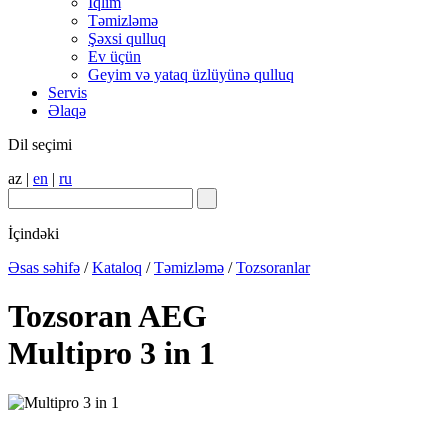
İqlim
Təmizləmə
Şəxsi qulluq
Ev üçün
Geyim və yataq üzlüyünə qulluq
Servis
Əlaqə
Dil seçimi
az
|
en
|
ru
İçindəki
Əsas səhifə
/
Kataloq
/
Təmizləmə
/
Tozsoranlar
Tozsoran AEG
Multipro 3 in 1