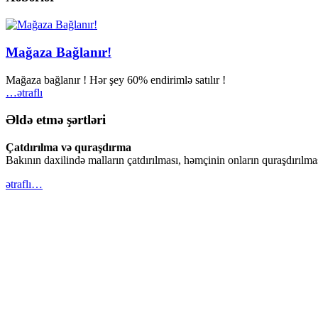
Mağaza Bağlanır!
Mağaza bağlanır ! Hər şey 60% endirimlə satılır !
…ətraflı
Əldə etmə şərtləri
Çatdırılma və quraşdırma
Bakının daxilində malların çatdırılması, həmçinin onların quraşdırılm
ətraflı…