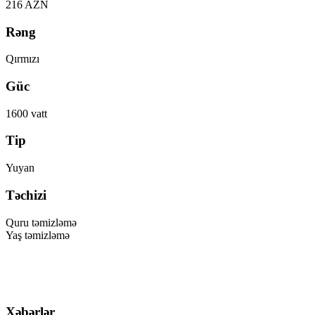
216 AZN
Rəng
Qırmızı
Güc
1600 vatt
Tip
Yuyan
Təchizi
Quru təmizləmə
Yaş təmizləmə
Xəbərlər