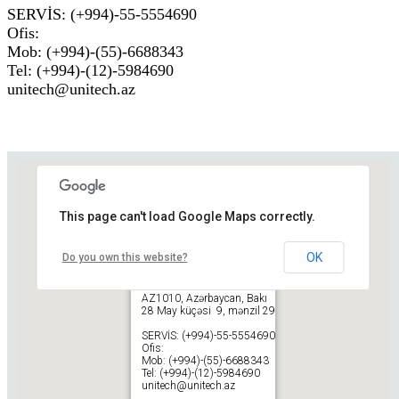
SERVİS: (+994)-55-5554690
Ofis
:
Mob: (+994)-(55)-6688343
Tel: (+994)-(12)-
598
4690
unitech@unitech.az