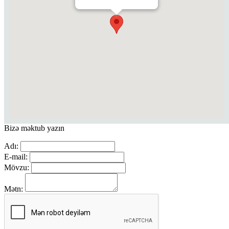
Bizə məktub yazın
Adı:
E-mail:
Mövzu:
Mətn: