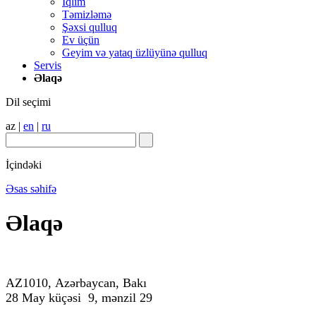
İqlim
Təmizləmə
Şəxsi qulluq
Ev üçün
Geyim və yataq üzlüyünə qulluq
Servis
Əlaqə
Dil seçimi
az
|
en
|
ru
İçindəki
Əsas səhifə
Əlaqə
AZ
1010,
Az
ə
rbaycan
,
Bak
ı
28
M
ay
k
üçəsi 9
, mə
nzil 2
9