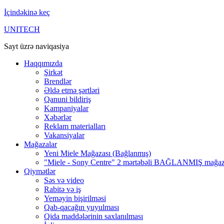
İçindəkinə keç
UNITECH
Sayt üzrə naviqasiya
Haqqımızda
Şirkət
Brendlər
Əldə etmə şərtləri
Qanuni bildiriş
Kampaniyalar
Xəbərlər
Reklam materialları
Vakansiyalar
Mağazalar
Yeni Miele Mağazası (Bağlanmış)
"Miele - Sony Centre" 2 mərtəbəli BAĞLANMIŞ mağa
Qiymətlər
Səs və video
Rabitə və iş
Yeməyin bişirilməsi
Qab-qacağın yuyulması
Qida maddələrinin saxlanılması