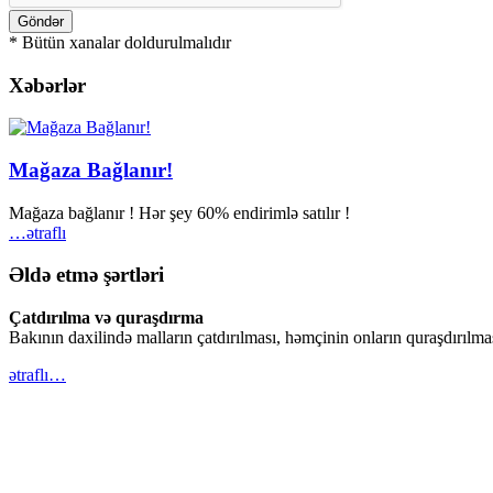
* Bütün xanalar doldurulmalıdır
Xəbərlər
Mağaza Bağlanır!
Mağaza bağlanır ! Hər şey 60% endirimlə satılır !
…ətraflı
Əldə etmə şərtləri
Çatdırılma və quraşdırma
Bakının daxilində malların çatdırılması, həmçinin onların quraşdırılm
ətraflı…