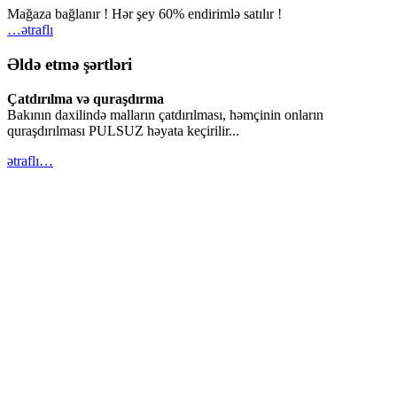
Mağaza bağlanır ! Hər şey 60% endirimlə satılır !
…ətraflı
Əldə etmə şərtləri
Çatdırılma və quraşdırma
Bakının daxilində malların çatdırılması, həmçinin onların
quraşdırılması PULSUZ həyata keçirilir...
ətraflı…