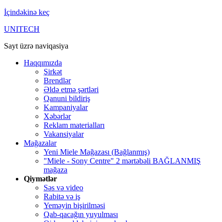
İçindəkinə keç
UNITECH
Sayt üzrə naviqasiya
Haqqımızda
Şirkət
Brendlər
Əldə etmə şərtləri
Qanuni bildiriş
Kampaniyalar
Xəbərlər
Reklam materialları
Vakansiyalar
Mağazalar
Yeni Miele Mağazası (Bağlanmış)
"Miele - Sony Centre" 2 mərtəbəli BAĞLANMIŞ
mağaza
Qiymətlər
Səs və video
Rabitə və iş
Yeməyin bişirilməsi
Qab-qacağın yuyulması