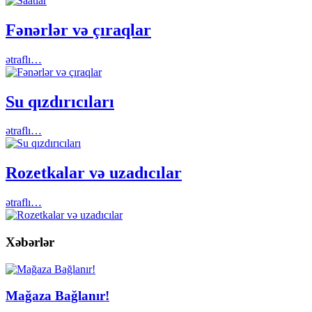
Fənərlər və çıraqlar
ətraflı…
Su qızdırıcıları
ətraflı…
Rozetkalar və uzadıcılar
ətraflı…
Xəbərlər
Mağaza Bağlanır!