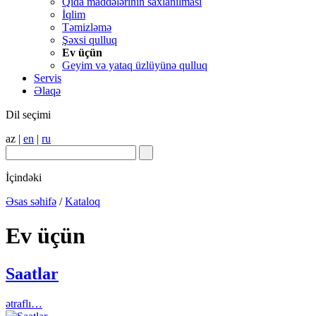
Qida maddələrinin saxlanılması
İqlim
Təmizləmə
Şəxsi qulluq
Ev üçün
Geyim və yataq üzlüyünə qulluq
Servis
Əlaqə
Dil seçimi
az
|
en
|
ru
İçindəki
Əsas səhifə
/
Kataloq
Ev üçün
Saatlar
ətraflı…