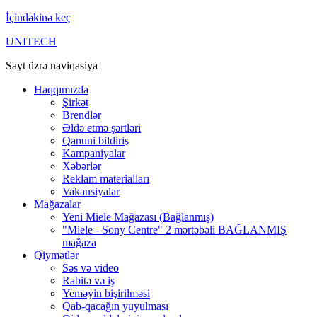
İçindəkinə keç
UNITECH
Sayt üzrə naviqasiya
Haqqımızda
Şirkət
Brendlər
Əldə etmə şərtləri
Qanuni bildiriş
Kampaniyalar
Xəbərlər
Reklam materialları
Vakansiyalar
Mağazalar
Yeni Miele Mağazası (Bağlanmış)
"Miele - Sony Centre" 2 mərtəbəli BAĞLANMIŞ
mağaza
Qiymətlər
Səs və video
Rabitə və iş
Yeməyin bişirilməsi
Qab-qacağın yuyulması