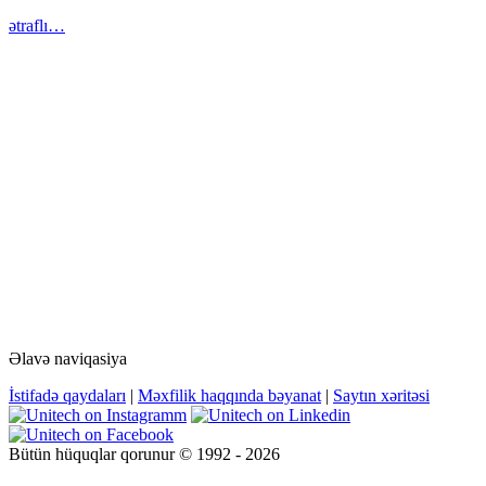
ətraflı…
Əlavə naviqasiya
İstifadə qaydaları
|
Məxfilik haqqında bəyanat
|
Saytın xəritəsi
Bütün hüquqlar qorunur © 1992 - 2026