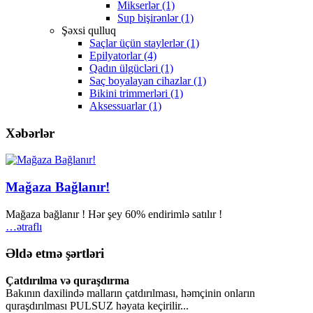
Mikserlər (1)
Sup bişirənlər (1)
Şəxsi qulluq
Saçlar üçün staylerlər (1)
Epilyatorlar (4)
Qadın ülgücləri (1)
Saç boyalayan cihazlar (1)
Bikini trimmerləri (1)
Aksessuarlar (1)
Xəbərlər
Mağaza Bağlanır!
Mağaza bağlanır ! Hər şey 60% endirimlə satılır !
…ətraflı
Əldə etmə şərtləri
Çatdırılma və quraşdırma
Bakının daxilində malların çatdırılması, həmçinin onların
quraşdırılması PULSUZ həyata keçirilir...