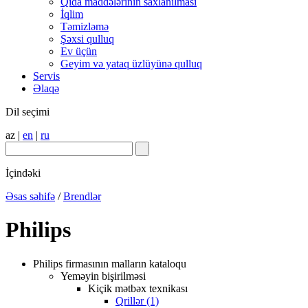
Qida maddələrinin saxlanılması
İqlim
Təmizləmə
Şəxsi qulluq
Ev üçün
Geyim və yataq üzlüyünə qulluq
Servis
Əlaqə
Dil seçimi
az
|
en
|
ru
İçindəki
Əsas səhifə
/
Brendlər
Philips
Philips firmasının malların kataloqu
Yeməyin bişirilməsi
Kiçik mətbəx texnikası
Qrillər (1)