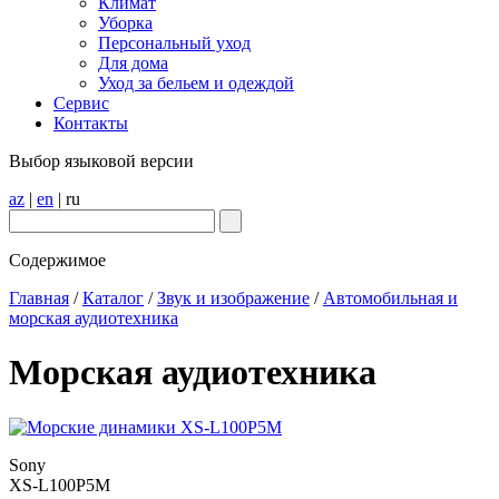
Климат
Уборка
Персональный уход
Для дома
Уход за бельем и одеждой
Сервис
Контакты
Выбор языковой версии
az
|
en
|
ru
Содержимое
Главная
/
Каталог
/
Звук и изображение
/
Автомобильная и
морская аудиотехника
Морская аудиотехника
Sony
XS-L100P5M